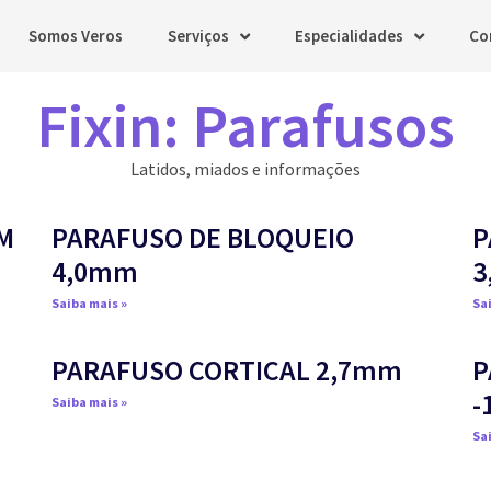
Somos Veros
Serviços
Especialidades
Co
Fixin: Parafusos
Latidos, miados e informações
M
PARAFUSO DE BLOQUEIO
P
4,0mm
3
Saiba mais »
Sai
PARAFUSO CORTICAL 2,7mm
P
-
Saiba mais »
Sai