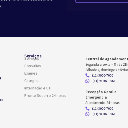
.
Serviços
Serviços
Central de Agendamen
Segunda a sexta –
8h às 21
Consultas
Sábados, domingos e feria
Exames
(11) 3900-7000
s
Cirurgias
(11) 94107-9961
Internação e UTI
Recepção Geral e
Pronto Socorro 24 horas
Emergência
co
Atendimento 24 horas
(11) 3900-7000
(11) 94107-9961