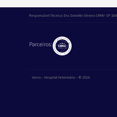
Responsável Técnica: Dra. Danielle Silveira CRMV- SP 28
Parceiros:
Veros – Hospital Veterinário – © 2024