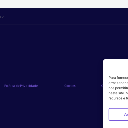
412
Para fornec
armazenar e
Política de Privacidade
Cookies
Código de Conduta
nos permiti
neste site. 
recursos e 
A