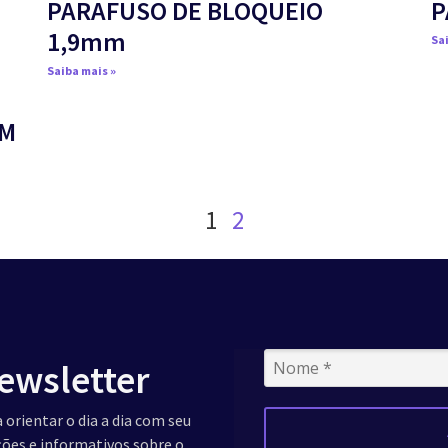
PARAFUSO DE BLOQUEIO
P
1,9mm
Sai
Saiba mais »
MM
1
2
ewsletter
 orientar o dia a dia com seu
ações e informativos sobre o