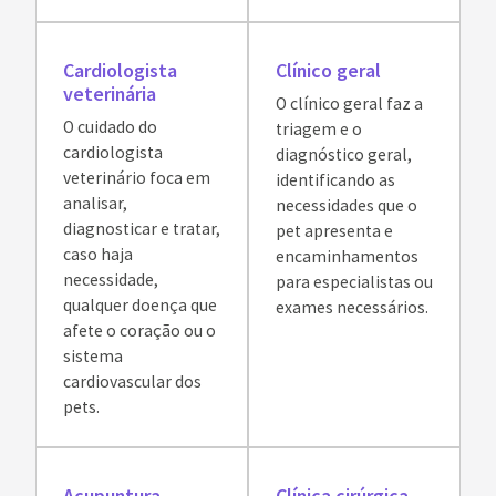
Cardiologista
Clínico geral
veterinária
O clínico geral faz a
O cuidado do
triagem e o
cardiologista
diagnóstico geral,
veterinário foca em
identificando as
analisar,
necessidades que o
diagnosticar e tratar,
pet apresenta e
caso haja
encaminhamentos
necessidade,
para especialistas ou
qualquer doença que
exames necessários.
afete o coração ou o
sistema
cardiovascular dos
pets.
Acupuntura
Clínica cirúrgica