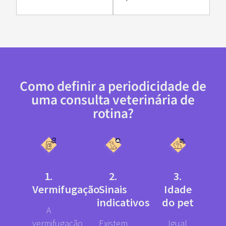
Como definir a periodicidade de
uma consulta veterinária de
rotina?
1.
2.
3.
Vermifugação
Sinais
Idade
indicativos
do pet
A
vermifugação
Existem
Igual