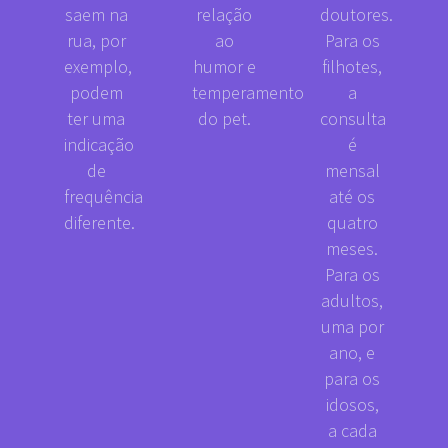
saem na
relação
doutores.
rua, por
ao
Para os
exemplo,
humor e
filhotes,
podem
temperamento
a
ter uma
do pet.
consulta
indicação
é
de
mensal
frequência
até os
diferente.
quatro
meses.
Para os
adultos,
uma por
ano, e
para os
idosos,
a cada