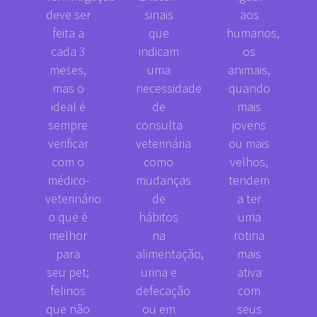
deve ser
sinais
aos
feita a
que
humanos,
cada 3
indicam
os
meses,
uma
animais,
mas o
necessidade
quando
ideal é
de
mais
sempre
consulta
jovens
verificar
veterinária
ou mais
com o
como
velhos,
médico-
mudanças
tendem
veterinário
de
a ter
o que é
hábitos
uma
melhor
na
rotina
para
alimentação,
mais
seu pet;
urina e
ativa
felinos
defecação
com
que não
ou em
seus