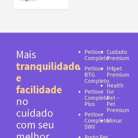
Mais
Petlove
Cuidado
Completo
Premium
tranquilidade
Petlove
H4pet
BTG
Premium
e
Completo
Health
facilidade
Petlove
for
Completo
Pet –
no
Plus
Pet
Premium
cuidado
Petlove
Completo
Mimar
com seu
SWV
melhor
Porto.Pet