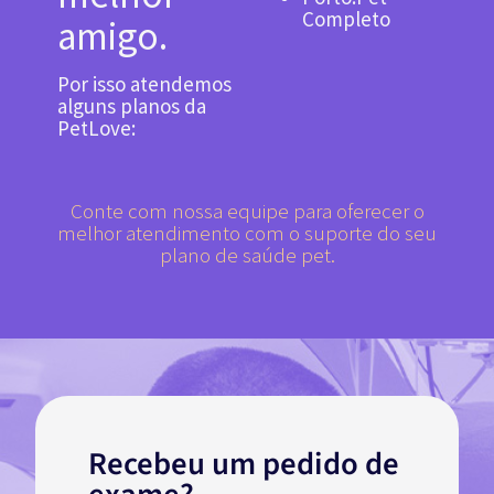
Completo
amigo.
Por isso atendemos
alguns planos da
PetLove:
Conte com nossa equipe para oferecer o
melhor atendimento com o suporte do seu
plano de saúde pet.
Recebeu um pedido de