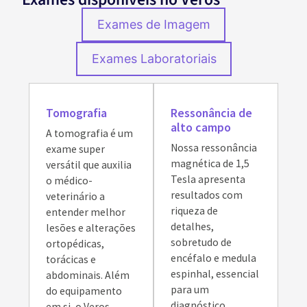
Exames de Imagem
Exames Laboratoriais
Tomografia
Ressonância de
alto campo
A tomografia é um
Nossa ressonância
exame super
magnética de 1,5
versátil que auxilia
Tesla apresenta
o médico-
resultados com
veterinário a
riqueza de
entender melhor
detalhes,
lesões e alterações
sobretudo de
ortopédicas,
encéfalo e medula
torácicas e
espinhal, essencial
abdominais. Além
para um
do equipamento
diagnóstico
em si, o Veros