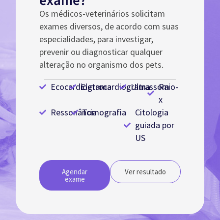
exame?
Os médicos-veterinários solicitam
exames diversos, de acordo com suas
especialidades, para investigar,
prevenir ou diagnosticar qualquer
alteração no organismo dos pets.
Ecocardiograma
Eletrocardiograma
Ultrassom
Raio-
x
Ressonância
Tomografia
Citologia
guiada por
US
Agendar
Ver resultado
exame