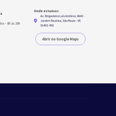
Onde estamos:
to
Av. Brigadeiro Luís Antônio, 4643 -
h
Jardim Paulista, São Paulo - SP,
dos
–
8h às 20h
01401-002
Abrir no Google Maps