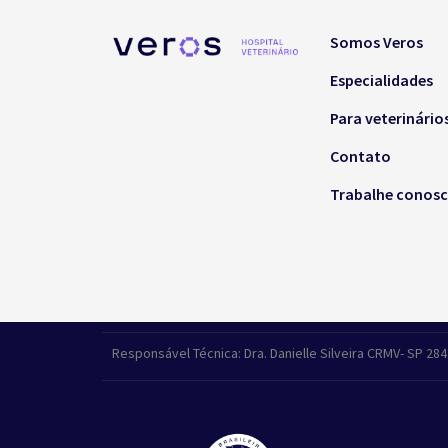
Somos Veros
Especialidades
Para veterinário
Contato
Trabalhe conos
Responsável Técnica: Dra. Danielle Silveira CRMV- SP 28