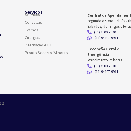
Serviços
Serviços
Central de Agendamen
Segunda a sexta –
8h às 21
Consultas
Sábados, domingos e feria
Exames
(11) 3900-7000
s
Cirurgias
(11) 94107-9961
Internação e UTI
Recepção Geral e
Pronto Socorro 24 horas
Emergência
co
Atendimento 24 horas
(11) 3900-7000
(11) 94107-9961
412