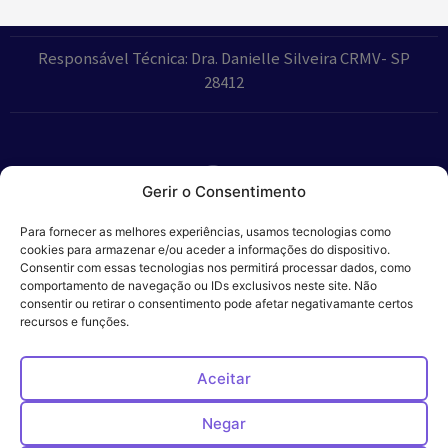
Responsável Técnica: Dra. Danielle Silveira CRMV- SP
28412
Gerir o Consentimento
Parceiros:
Para fornecer as melhores experiências, usamos tecnologias como
cookies para armazenar e/ou aceder a informações do dispositivo.
Consentir com essas tecnologias nos permitirá processar dados, como
comportamento de navegação ou IDs exclusivos neste site. Não
consentir ou retirar o consentimento pode afetar negativamante certos
Veros – Hospital
recursos e funções.
Política de
Cookies
Código
Privacidade
de
Veterinário – ©
Conduta
Ética
2024
Aceitar
Negar