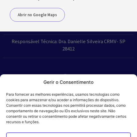
Abrir no Google Maps
Responsável Técnica: Dra. Danielle Silveira CRMV- SP
28412
Gerir o Consentimento
Parceiros:
Para fornecer as melhores experiências, usamos tecnologias como
cookies para armazenar e/ou aceder a informações do dispositivo.
Consentir com essas tecnologias nos permitirá processar dados, como
comportamento de navegação ou IDs exclusivos neste site. Não
consentir ou retirar o consentimento pode afetar negativamante certos
Veros – Hospital
recursos e funções.
Política de
Cookies
Código
Privacidade
de
Veterinário – ©
Conduta
Ética