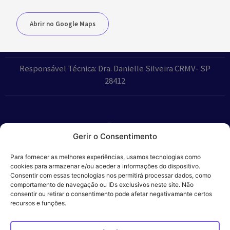
Abrir no Google Maps
Responsável Técnica: Dra. Danielle Silveira CRMV- SP
28412
Gerir o Consentimento
Parceiros:
Para fornecer as melhores experiências, usamos tecnologias como
cookies para armazenar e/ou aceder a informações do dispositivo.
Consentir com essas tecnologias nos permitirá processar dados, como
comportamento de navegação ou IDs exclusivos neste site. Não
consentir ou retirar o consentimento pode afetar negativamante certos
Veros – Hospital
recursos e funções.
Política de
Cookies
Código
Privacidade
de
Veterinário – ©
Conduta
Ética
2024