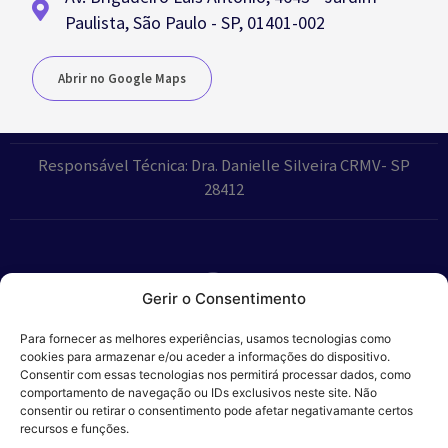
Paulista, São Paulo - SP, 01401-002
Abrir no Google Maps
Responsável Técnica: Dra. Danielle Silveira CRMV- SP
28412
Gerir o Consentimento
Parceiros:
Para fornecer as melhores experiências, usamos tecnologias como
cookies para armazenar e/ou aceder a informações do dispositivo.
Consentir com essas tecnologias nos permitirá processar dados, como
comportamento de navegação ou IDs exclusivos neste site. Não
consentir ou retirar o consentimento pode afetar negativamante certos
Veros – Hospital
recursos e funções.
Política de
Cookies
Código
Privacidade
de