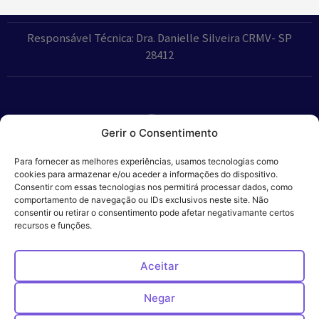
Responsável Técnica: Dra. Danielle Silveira CRMV- SP
28412
Gerir o Consentimento
Parceiros:
Para fornecer as melhores experiências, usamos tecnologias como
cookies para armazenar e/ou aceder a informações do dispositivo.
Consentir com essas tecnologias nos permitirá processar dados, como
comportamento de navegação ou IDs exclusivos neste site. Não
consentir ou retirar o consentimento pode afetar negativamante certos
Veros – Hospital
recursos e funções.
Política de
Cookies
Código
Privacidade
de
Veterinário – ©
Conduta
Ética
2024
Aceitar
Negar