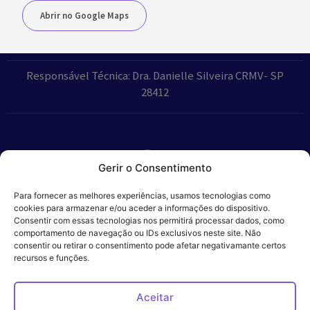
Abrir no Google Maps
Responsável Técnica: Dra. Danielle Silveira CRMV- SP
28412
Gerir o Consentimento
Parceiros:
Para fornecer as melhores experiências, usamos tecnologias como
cookies para armazenar e/ou aceder a informações do dispositivo.
Consentir com essas tecnologias nos permitirá processar dados, como
comportamento de navegação ou IDs exclusivos neste site. Não
consentir ou retirar o consentimento pode afetar negativamante certos
Veros – Hospital
recursos e funções.
Política de
Cookies
Código
Privacidade
de
Veterinário – ©
Conduta
Ética
2024
Aceitar