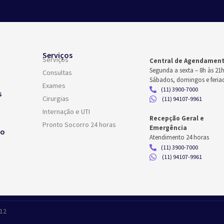
Serviços
Serviços
Central de Agendamen
Segunda a sexta –
8h às 21
Consultas
Sábados, domingos e feria
Exames
(11) 3900-7000
s
Cirurgias
(11) 94107-9961
Internação e UTI
Recepção Geral e
Pronto Socorro 24 horas
Emergência
co
Atendimento 24 horas
(11) 3900-7000
(11) 94107-9961
412