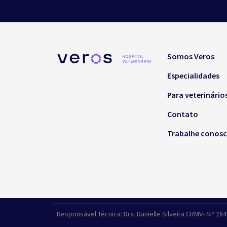
Somos Veros
Especialidades
Para veterinário
Contato
Trabalhe conos
Responsável Técnica: Dra. Danielle Silveira CRMV- SP 28