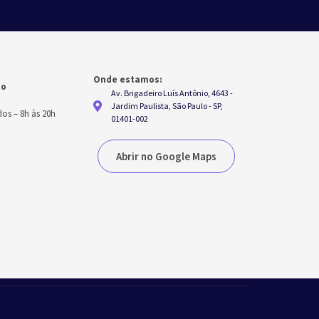
Onde estamos:
to
Av. Brigadeiro Luís Antônio, 4643 -
h
Jardim Paulista, São Paulo - SP,
dos
–
8h às 20h
01401-002
Abrir no Google Maps