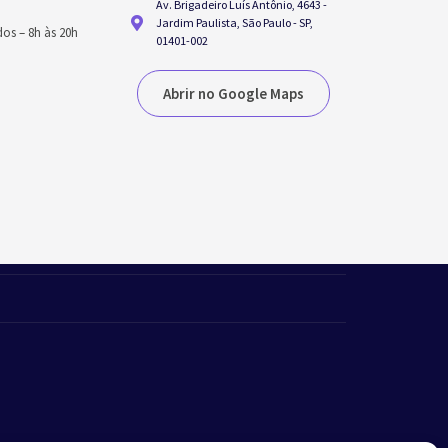
Av. Brigadeiro Luís Antônio, 4643 -
h
Jardim Paulista, São Paulo - SP,
dos
–
8h às 20h
01401-002
Abrir no Google Maps