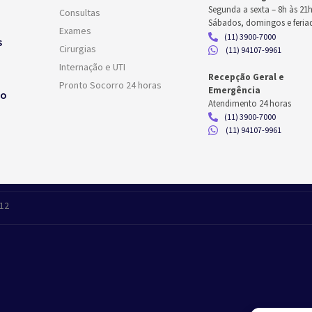
Segunda a sexta –
8h às 21
Consultas
Sábados, domingos e feria
Exames
(11) 3900-7000
s
Cirurgias
(11) 94107-9961
Internação e UTI
Recepção Geral e
Pronto Socorro 24 horas
Emergência
co
Atendimento 24 horas
(11) 3900-7000
(11) 94107-9961
412