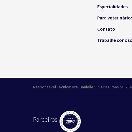
Especialidades
Para veterinário
Contato
Trabalhe conos
Responsável Técnica: Dra. Danielle Silveira CRMV- SP 28
Parceiros: