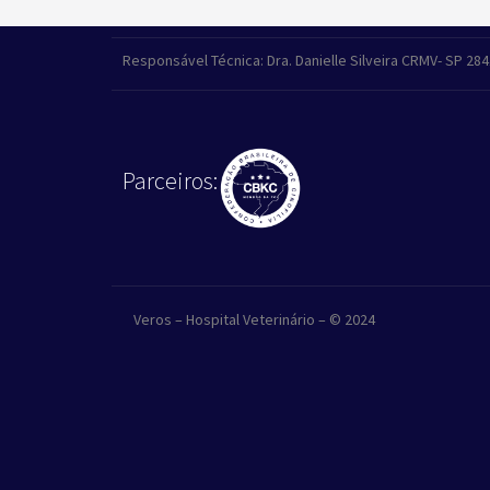
Responsável Técnica: Dra. Danielle Silveira CRMV- SP 28
Parceiros:
Veros – Hospital Veterinário – © 2024