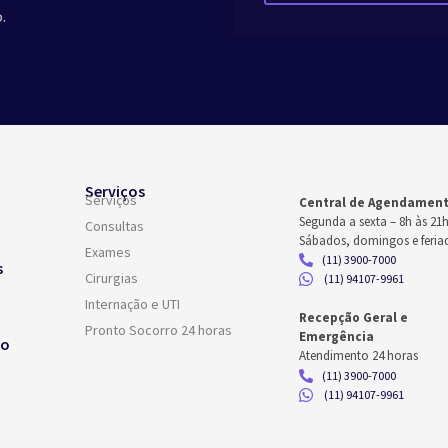
.
Serviços
Serviços
Central de Agendamen
Segunda a sexta –
8h às 21
Consultas
Sábados, domingos e feria
Exames
(11) 3900-7000
s
Cirurgias
(11) 94107-9961
Internação e UTI
Recepção Geral e
Pronto Socorro 24 horas
Emergência
co
Atendimento 24 horas
(11) 3900-7000
(11) 94107-9961