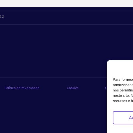
412
Para fornec
armazenar e
Política de Privacidade
Cookies
Código de Conduta
nos permiti
neste site. 
recursos e 
A