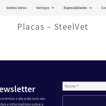
Somos Veros
Serviços
Especialidades
Co
Placas – SteelVet
ewsletter
 orientar o dia a dia com seu
ações e informativos sobre o