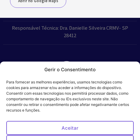
Abrir no Google Maps
Responsável Técnica: Dra. Danielle Silveira CRMV- SP
28412
Gerir o Consentimento
Parceiros:
Para fornecer as melhores experiências, usamos tecnologias como
cookies para armazenar e/ou aceder a informações do dispositivo.
Consentir com essas tecnologias nos permitirá processar dados, como
comportamento de navegação ou IDs exclusivos neste site. Não
consentir ou retirar o consentimento pode afetar negativamante certos
Veros – Hospital
recursos e funções.
Política de
Cookies
Código
Privacidade
de
Veterinário – ©
Conduta
Ética
2024
Aceitar