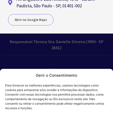
Paulista, São Paulo - SP, 01401-002
Abrir no Google Maps
Responsável Técnica: Dra. Danielle Silveira CRMV- SP
28412
Gerir o Consentimento
Parceiros:
Para fornecer as melhores experiências, usamos tecnologias como
cookies para armazenar e/ou aceder a informações do dispositivo.
Consentir com essas tecnologias nos permitirá processar dados, como
comportamento de navegação ou IDs exclusivos neste site. Não
consentir ou retirar o consentimento pode afetar negativamante certos
Veros – Hospital
recursos e funções.
Política de
Cookies
Código
Privacidade
de