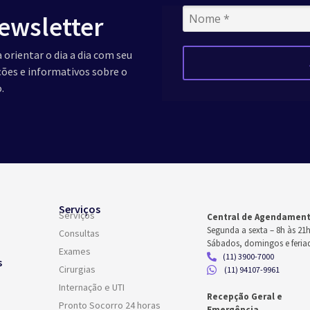
ewsletter
 orientar o dia a dia com seu
ações e informativos sobre o
.
Serviços
Serviços
Central de Agendamen
Segunda a sexta –
8h às 21
Consultas
Sábados, domingos e feria
Exames
(11) 3900-7000
s
Cirurgias
(11) 94107-9961
Internação e UTI
Recepção Geral e
Pronto Socorro 24 horas
Emergência