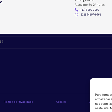
co
Atendimento 24 horas
(11) 3900-7000
(11) 94107-9961
412
Para fornec
armazenar e
Política de Privacidade
Cookies
Código de Conduta
nos permiti
neste site. 