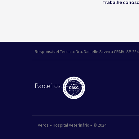
Trabalhe conos
Responsável Técnica: Dra. Danielle Silveira CRMV- SP 28
Parceiros:
Veros – Hospital Veterinário – © 2024