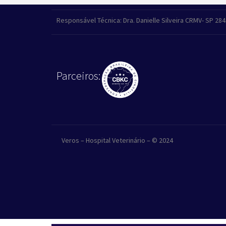
Responsável Técnica: Dra. Danielle Silveira CRMV- SP 28
Parceiros:
Veros – Hospital Veterinário – © 2024