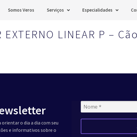
Somos Veros
Serviços
Especialidades
Co
 EXTERNO LINEAR P – Cã
ewsletter
 orientar o dia a dia com seu
ações e informativos sobre o