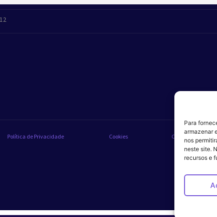
412
Para fornec
armazenar e
Política de Privacidade
Cookies
Código de Conduta
nos permiti
neste site. 
recursos e 
A