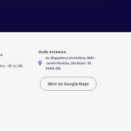
Onde estamos:
to
Av. Brigadeiro Luís Antônio, 4643 -
h
Jardim Paulista, São Paulo - SP,
dos
–
8h às 20h
01401-002
Abrir no Google Maps