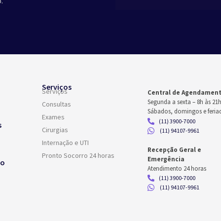
.
Serviços
Serviços
Central de Agendamen
Segunda a sexta –
8h às 21
Consultas
Sábados, domingos e feria
Exames
(11) 3900-7000
s
Cirurgias
(11) 94107-9961
Internação e UTI
Recepção Geral e
Pronto Socorro 24 horas
Emergência
co
Atendimento 24 horas
(11) 3900-7000
(11) 94107-9961