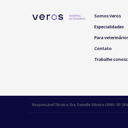
Somos Veros
Especialidades
Para veterinário
Contato
Trabalhe conos
Responsável Técnica: Dra. Danielle Silveira CRMV- SP 28