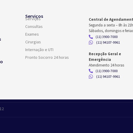
Serviços
Serviços
Central de Agendamen
Segunda a sexta –
8h às 21
Consultas
Sábados, domingos e feria
Exames
(11) 3900-7000
s
Cirurgias
(11) 94107-9961
Internação e UTI
Recepção Geral e
Pronto Socorro 24 horas
Emergência
co
Atendimento 24 horas
(11) 3900-7000
(11) 94107-9961
412