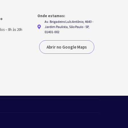
Onde estamos:
to
Av. Brigadeiro Luís Antônio, 4643 -
h
Jardim Paulista, São Paulo - SP,
dos
–
8h às 20h
01401-002
Abrir no Google Maps