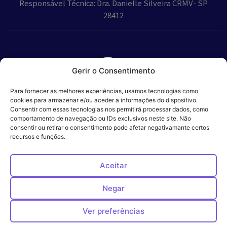
Responsável Técnica: Dra. Danielle Silveira CRMV- SP
28412
Gerir o Consentimento
Parceiros:
Para fornecer as melhores experiências, usamos tecnologias como
cookies para armazenar e/ou aceder a informações do dispositivo.
Consentir com essas tecnologias nos permitirá processar dados, como
comportamento de navegação ou IDs exclusivos neste site. Não
consentir ou retirar o consentimento pode afetar negativamante certos
Veros – Hospital
recursos e funções.
Política de
Cookies
Código
Privacidade
de
Veterinário – ©
Conduta
Ética
2024
Aceitar
Negar
Ver preferências