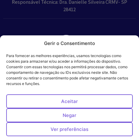
Responsável Técnica: Dra. Danielle Silveira CRMV- SP
28412
Gerir o Consentimento
Parceiros:
Para fornecer as melhores experiências, usamos tecnologias como
cookies para armazenar e/ou aceder a informações do dispositivo.
Consentir com essas tecnologias nos permitirá processar dados, como
comportamento de navegação ou IDs exclusivos neste site. Não
consentir ou retirar o consentimento pode afetar negativamante certos
Veros – Hospital
recursos e funções.
Política de
Cookies
Código
Privacidade
de
Veterinário – ©
Conduta
Ética
2024
Aceitar
Negar
Ver preferências