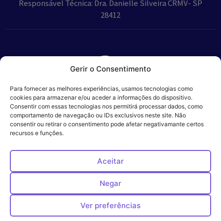
Responsável Técnica: Dra. Danielle Silveira CRMV- SP
28412
Gerir o Consentimento
Parceiros:
Para fornecer as melhores experiências, usamos tecnologias como
cookies para armazenar e/ou aceder a informações do dispositivo.
Consentir com essas tecnologias nos permitirá processar dados, como
comportamento de navegação ou IDs exclusivos neste site. Não
consentir ou retirar o consentimento pode afetar negativamante certos
Veros – Hospital
recursos e funções.
Política de
Cookies
Código
Privacidade
de
Veterinário – ©
Conduta
Ética
2024
Aceitar
Negar
Ver preferências