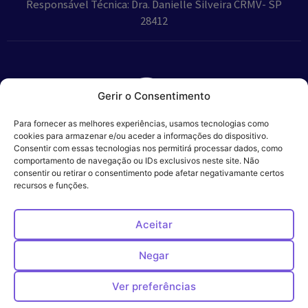
Responsável Técnica: Dra. Danielle Silveira CRMV- SP
28412
Gerir o Consentimento
Parceiros:
Para fornecer as melhores experiências, usamos tecnologias como
cookies para armazenar e/ou aceder a informações do dispositivo.
Consentir com essas tecnologias nos permitirá processar dados, como
comportamento de navegação ou IDs exclusivos neste site. Não
consentir ou retirar o consentimento pode afetar negativamante certos
Veros – Hospital
recursos e funções.
Política de
Cookies
Código
Privacidade
de
Veterinário – ©
Conduta
Ética
2024
Aceitar
Negar
Ver preferências