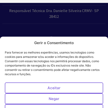
Responsável Técnica: Dra. Danielle Silveira CRMV- SP
28412
Gerir o Consentimento
Parceiros:
Para fornecer as melhores experiências, usamos tecnologias como
cookies para armazenar e/ou aceder a informações do dispositivo.
Consentir com essas tecnologias nos permitirá processar dados, como
comportamento de navegação ou IDs exclusivos neste site. Não
consentir ou retirar o consentimento pode afetar negativamante certos
Veros – Hospital
recursos e funções.
Política de
Cookies
Código
Privacidade
de
Veterinário – ©
Conduta
Ética
2024
Aceitar
Negar