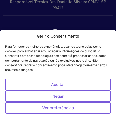
Responsável Técnica: Dra. Danielle Silveira CRMV- SP
28412
Gerir o Consentimento
Parceiros:
Para fornecer as melhores experiências, usamos tecnologias como
cookies para armazenar e/ou aceder a informações do dispositivo.
Consentir com essas tecnologias nos permitirá processar dados, como
comportamento de navegação ou IDs exclusivos neste site. Não
consentir ou retirar o consentimento pode afetar negativamante certos
Veros – Hospital
recursos e funções.
Política de
Cookies
Código
Privacidade
de
Veterinário – ©
Conduta
Ética
2024
Aceitar
Negar
Ver preferências