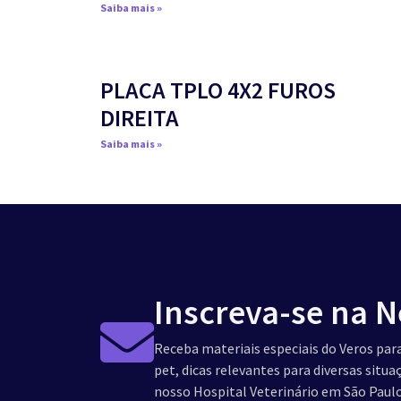
Saiba mais »
PLACA TPLO 4X2 FUROS
DIREITA
Saiba mais »
Inscreva-se na N
Receba materiais especiais do Veros para
pet, dicas relevantes para diversas situ
nosso Hospital Veterinário em São Paulo