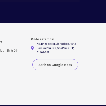
Onde estamos:
to
Av. Brigadeiro Luís Antônio, 4643 -
h
Jardim Paulista, São Paulo - SP,
dos
–
8h às 20h
01401-002
Abrir no Google Maps