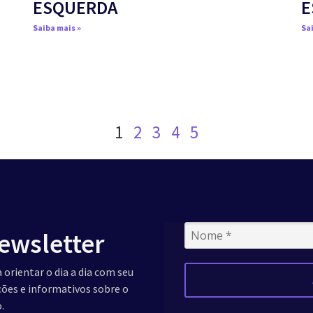
ESQUERDA
E
Saiba mais »
Sai
1
2
3
4
5
ewsletter
 orientar o dia a dia com seu
ações e informativos sobre o
.