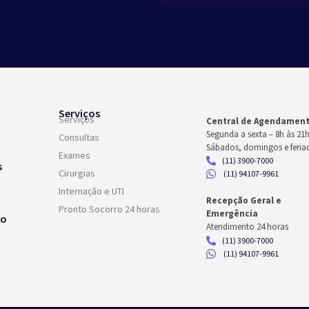
Serviços
Serviços
Central de Agendamen
Segunda a sexta –
8h às 21
Consultas
Sábados, domingos e feria
Exames
(11) 3900-7000
s
Cirurgias
(11) 94107-9961
Internação e UTI
Recepção Geral e
Pronto Socorro 24 horas
Emergência
co
Atendimento 24 horas
(11) 3900-7000
(11) 94107-9961