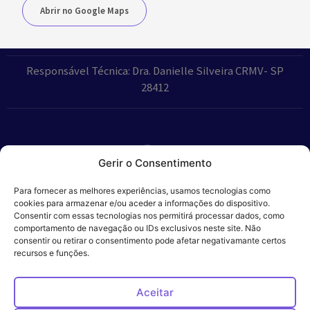
Abrir no Google Maps
Responsável Técnica: Dra. Danielle Silveira CRMV- SP
28412
Gerir o Consentimento
Parceiros:
Para fornecer as melhores experiências, usamos tecnologias como
cookies para armazenar e/ou aceder a informações do dispositivo.
Consentir com essas tecnologias nos permitirá processar dados, como
comportamento de navegação ou IDs exclusivos neste site. Não
consentir ou retirar o consentimento pode afetar negativamante certos
Veros – Hospital
recursos e funções.
Política de
Cookies
Código
Privacidade
de
Veterinário – ©
Conduta
Ética
2024
Aceitar