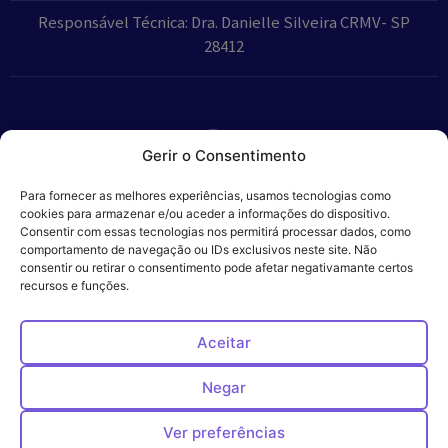
Responsável Técnica: Dra. Danielle Silveira CRMV- SP
28412
Gerir o Consentimento
Parceiros:
Para fornecer as melhores experiências, usamos tecnologias como
cookies para armazenar e/ou aceder a informações do dispositivo.
Consentir com essas tecnologias nos permitirá processar dados, como
comportamento de navegação ou IDs exclusivos neste site. Não
consentir ou retirar o consentimento pode afetar negativamante certos
Veros – Hospital
recursos e funções.
Política de
Cookies
Código
Privacidade
de
Veterinário – ©
Conduta
Ética
2024
Aceitar
Negar
Ver preferências