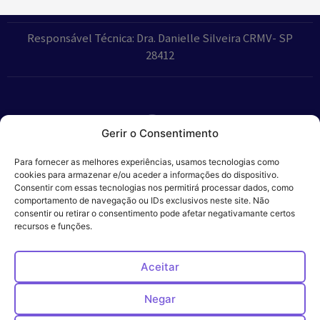
Responsável Técnica: Dra. Danielle Silveira CRMV- SP
28412
Gerir o Consentimento
Parceiros:
Para fornecer as melhores experiências, usamos tecnologias como
cookies para armazenar e/ou aceder a informações do dispositivo.
Consentir com essas tecnologias nos permitirá processar dados, como
comportamento de navegação ou IDs exclusivos neste site. Não
consentir ou retirar o consentimento pode afetar negativamante certos
Veros – Hospital
recursos e funções.
Política de
Cookies
Código
Privacidade
de
Veterinário – ©
Conduta
Ética
2024
Aceitar
Negar