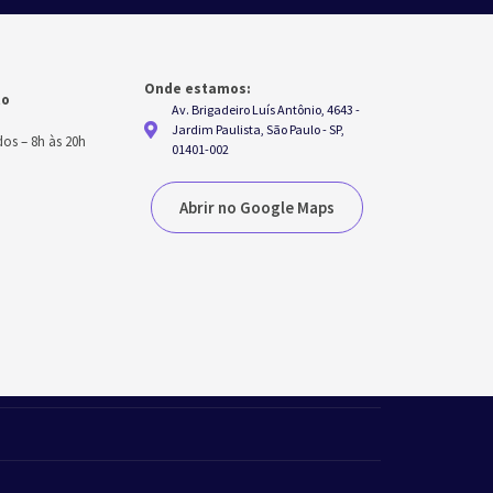
Onde estamos:
to
Av. Brigadeiro Luís Antônio, 4643 -
h
Jardim Paulista, São Paulo - SP,
dos
–
8h às 20h
01401-002
Abrir no Google Maps