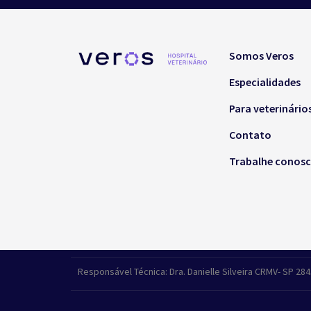
Somos Veros
Especialidades
Para veterinário
Contato
Trabalhe conos
Responsável Técnica: Dra. Danielle Silveira CRMV- SP 28