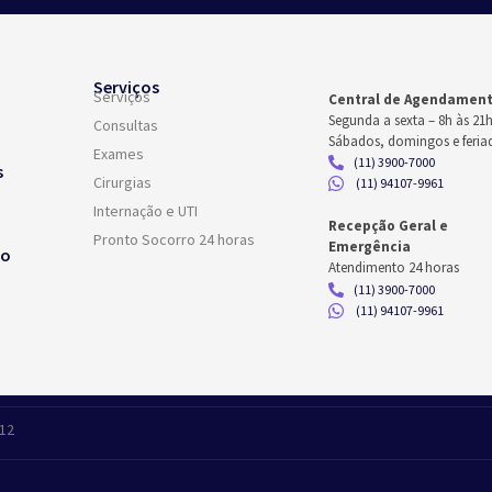
Serviços
Serviços
Central de Agendamen
Segunda a sexta –
8h às 21
Consultas
Sábados, domingos e feria
Exames
(11) 3900-7000
s
Cirurgias
(11) 94107-9961
Internação e UTI
Recepção Geral e
Pronto Socorro 24 horas
Emergência
co
Atendimento 24 horas
(11) 3900-7000
(11) 94107-9961
412