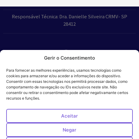
Responsável Técnica: Dra. Danielle Silveira CRMV- SP
28412
Gerir o Consentimento
Parceiros:
Para fornecer as melhores experiências, usamos tecnologias como
cookies para armazenar e/ou aceder a informações do dispositivo.
Consentir com essas tecnologias nos permitirá processar dados, como
comportamento de navegação ou IDs exclusivos neste site. Não
consentir ou retirar o consentimento pode afetar negativamante certos
Veros – Hospital
recursos e funções.
Política de
Cookies
Código
Privacidade
de
Veterinário – ©
Conduta
Ética
2024
Aceitar
Negar