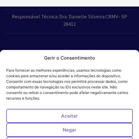
Responsável Técnica: Dra. Danielle Silveira CRMV- SP
28412
Gerir o Consentimento
Parceiros:
Para fornecer as melhores experiências, usamos tecnologias como
cookies para armazenar e/ou aceder a informações do dispositivo.
Consentir com essas tecnologias nos permitirá processar dados, como
comportamento de navegação ou IDs exclusivos neste site. Não
consentir ou retirar o consentimento pode afetar negativamante certos
Veros – Hospital
recursos e funções.
Política de
Cookies
Código
Privacidade
de
Veterinário – ©
Conduta
Ética
2024
Aceitar
Negar