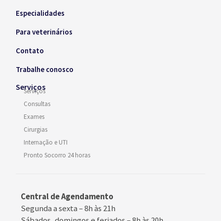
Especialidades
Para veterinários
Contato
Trabalhe conosco
Serviços
Serviços
Consultas
Exames
Cirurgias
Internação e UTI
Pronto Socorro 24 horas
Central de Agendamento
Segunda a sexta –
8h às 21h
Sábados, domingos e feriados
–
8h às 20h