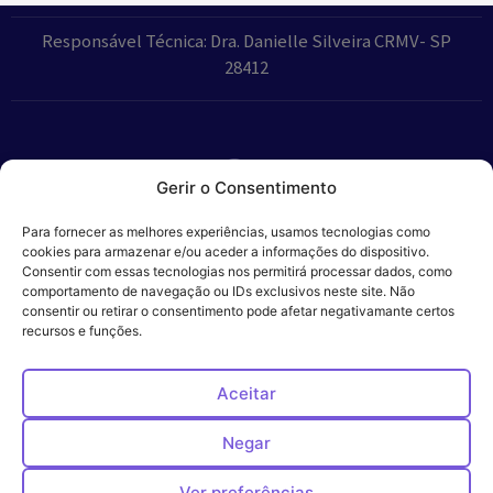
Responsável Técnica: Dra. Danielle Silveira CRMV- SP
28412
Gerir o Consentimento
Parceiros:
Para fornecer as melhores experiências, usamos tecnologias como
cookies para armazenar e/ou aceder a informações do dispositivo.
Consentir com essas tecnologias nos permitirá processar dados, como
comportamento de navegação ou IDs exclusivos neste site. Não
consentir ou retirar o consentimento pode afetar negativamante certos
Veros – Hospital
recursos e funções.
Política de
Cookies
Código
Privacidade
de
Veterinário – ©
Conduta
Ética
2024
Aceitar
Negar
Ver preferências