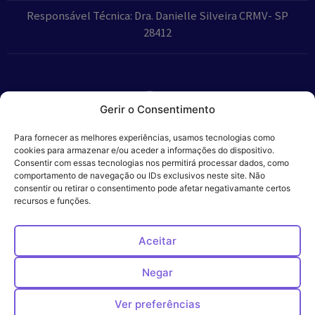
Responsável Técnica: Dra. Danielle Silveira CRMV- SP
28412
Gerir o Consentimento
Parceiros:
Para fornecer as melhores experiências, usamos tecnologias como
cookies para armazenar e/ou aceder a informações do dispositivo.
Consentir com essas tecnologias nos permitirá processar dados, como
comportamento de navegação ou IDs exclusivos neste site. Não
consentir ou retirar o consentimento pode afetar negativamante certos
Veros – Hospital
recursos e funções.
Política de
Cookies
Código
Privacidade
de
Veterinário – ©
Conduta
Ética
2024
Aceitar
Negar
Ver preferências