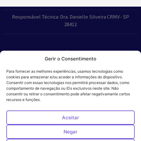
Responsável Técnica: Dra. Danielle Silveira CRMV- SP
28412
Gerir o Consentimento
Parceiros:
Para fornecer as melhores experiências, usamos tecnologias como
cookies para armazenar e/ou aceder a informações do dispositivo.
Consentir com essas tecnologias nos permitirá processar dados, como
comportamento de navegação ou IDs exclusivos neste site. Não
consentir ou retirar o consentimento pode afetar negativamante certos
Veros – Hospital
recursos e funções.
Política de
Cookies
Código
Privacidade
de
Veterinário – ©
Conduta
Ética
2024
Aceitar
Negar