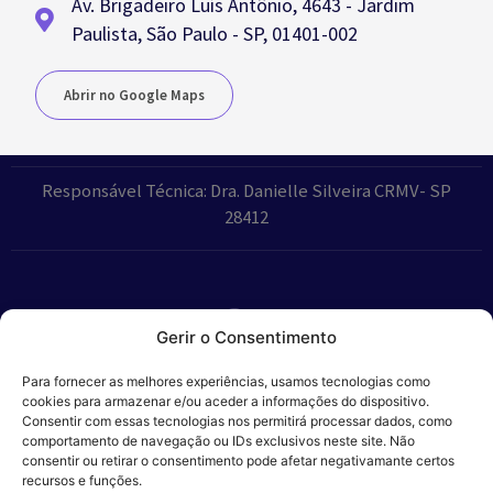
Av. Brigadeiro Luís Antônio, 4643 - Jardim
Paulista, São Paulo - SP, 01401-002
Abrir no Google Maps
Responsável Técnica: Dra. Danielle Silveira CRMV- SP
28412
Gerir o Consentimento
Parceiros:
Para fornecer as melhores experiências, usamos tecnologias como
cookies para armazenar e/ou aceder a informações do dispositivo.
Consentir com essas tecnologias nos permitirá processar dados, como
comportamento de navegação ou IDs exclusivos neste site. Não
consentir ou retirar o consentimento pode afetar negativamante certos
Veros – Hospital
recursos e funções.
Política de
Cookies
Código