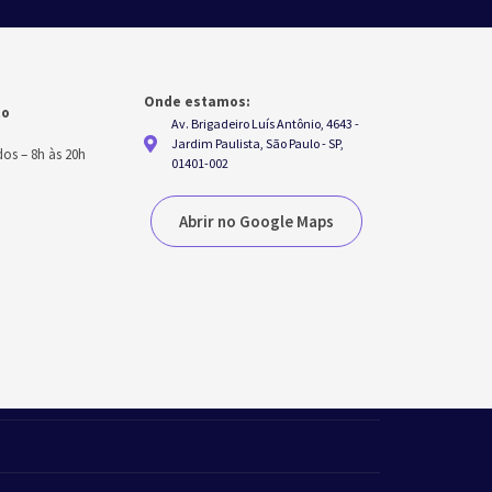
Onde estamos:
to
Av. Brigadeiro Luís Antônio, 4643 -
h
Jardim Paulista, São Paulo - SP,
dos
–
8h às 20h
01401-002
Abrir no Google Maps