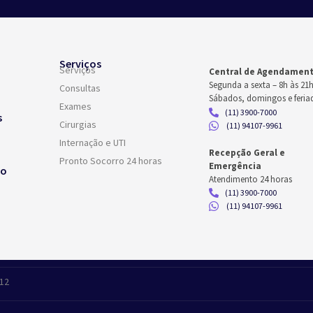
Serviços
Serviços
Central de Agendamen
Segunda a sexta –
8h às 21
Consultas
Sábados, domingos e feria
Exames
(11) 3900-7000
s
Cirurgias
(11) 94107-9961
Internação e UTI
Recepção Geral e
Pronto Socorro 24 horas
Emergência
co
Atendimento 24 horas
(11) 3900-7000
(11) 94107-9961
412