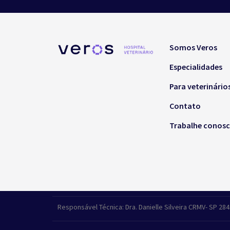
Somos Veros
Especialidades
Para veterinário
Contato
Trabalhe conos
Responsável Técnica: Dra. Danielle Silveira CRMV- SP 28