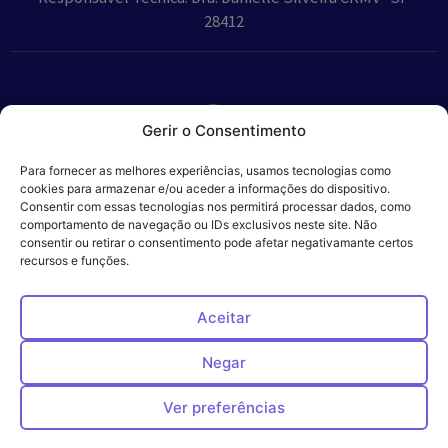
28412
Gerir o Consentimento
Parceiros:
Para fornecer as melhores experiências, usamos tecnologias como
cookies para armazenar e/ou aceder a informações do dispositivo.
Consentir com essas tecnologias nos permitirá processar dados, como
comportamento de navegação ou IDs exclusivos neste site. Não
consentir ou retirar o consentimento pode afetar negativamante certos
Veros – Hospital
recursos e funções.
Política de
Cookies
Código
Privacidade
de
Veterinário – ©
Conduta
Ética
2024
Aceitar
Negar
Ver preferências