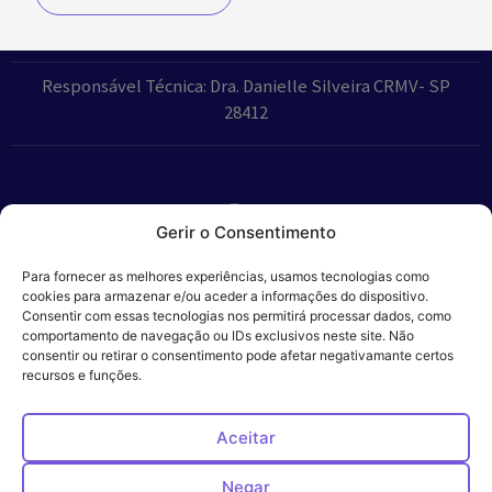
Responsável Técnica: Dra. Danielle Silveira CRMV- SP
28412
Gerir o Consentimento
Parceiros:
Para fornecer as melhores experiências, usamos tecnologias como
cookies para armazenar e/ou aceder a informações do dispositivo.
Consentir com essas tecnologias nos permitirá processar dados, como
comportamento de navegação ou IDs exclusivos neste site. Não
consentir ou retirar o consentimento pode afetar negativamante certos
Veros – Hospital
recursos e funções.
Política de
Cookies
Código
Privacidade
de
Veterinário – ©
Conduta
Ética
2024
Aceitar
Negar