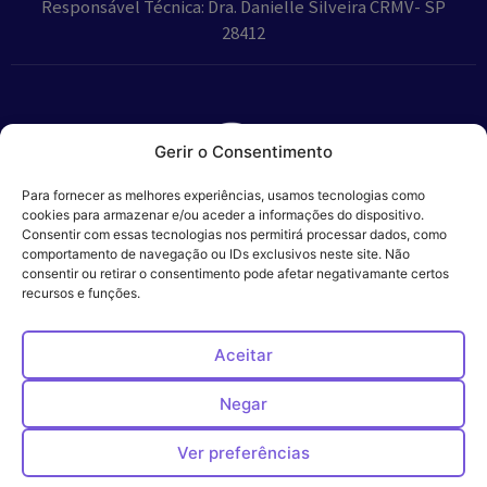
Responsável Técnica: Dra. Danielle Silveira CRMV- SP
28412
Gerir o Consentimento
Parceiros:
Para fornecer as melhores experiências, usamos tecnologias como
cookies para armazenar e/ou aceder a informações do dispositivo.
Consentir com essas tecnologias nos permitirá processar dados, como
comportamento de navegação ou IDs exclusivos neste site. Não
consentir ou retirar o consentimento pode afetar negativamante certos
Veros – Hospital
recursos e funções.
Política de
Cookies
Código
Privacidade
de
Veterinário – ©
Conduta
Ética
2024
Aceitar
Negar
Ver preferências