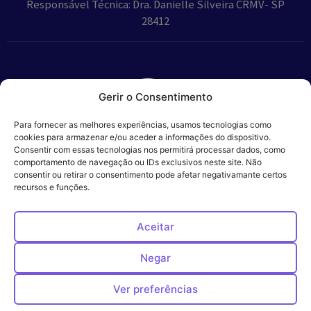
Responsável Técnica: Dra. Danielle Silveira CRMV- SP
28412
Gerir o Consentimento
Parceiros:
Para fornecer as melhores experiências, usamos tecnologias como
cookies para armazenar e/ou aceder a informações do dispositivo.
Consentir com essas tecnologias nos permitirá processar dados, como
comportamento de navegação ou IDs exclusivos neste site. Não
consentir ou retirar o consentimento pode afetar negativamante certos
Veros – Hospital
recursos e funções.
Política de
Cookies
Código
Privacidade
de
Veterinário – ©
Conduta
Ética
2024
Aceitar
Negar
Ver preferências