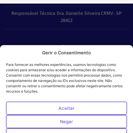
Responsável Técnica: Dra. Danielle Silveira CRMV- SP
28412
Gerir o Consentimento
Parceiros:
Para fornecer as melhores experiências, usamos tecnologias como
cookies para armazenar e/ou aceder a informações do dispositivo.
Consentir com essas tecnologias nos permitirá processar dados, como
comportamento de navegação ou IDs exclusivos neste site. Não
consentir ou retirar o consentimento pode afetar negativamante certos
Veros – Hospital
recursos e funções.
Política de
Cookies
Código
Privacidade
de
Veterinário – ©
Conduta
Ética
2024
Aceitar
Negar