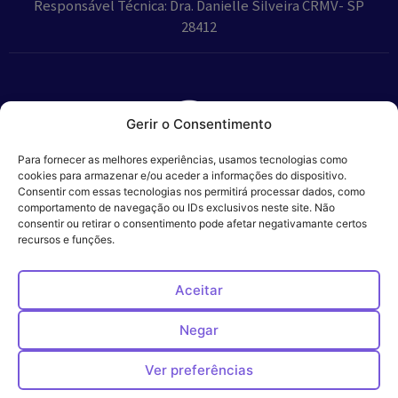
Responsável Técnica: Dra. Danielle Silveira CRMV- SP
28412
Gerir o Consentimento
Parceiros:
Para fornecer as melhores experiências, usamos tecnologias como
cookies para armazenar e/ou aceder a informações do dispositivo.
Consentir com essas tecnologias nos permitirá processar dados, como
comportamento de navegação ou IDs exclusivos neste site. Não
consentir ou retirar o consentimento pode afetar negativamante certos
Veros – Hospital
recursos e funções.
Política de
Cookies
Código
Privacidade
de
Veterinário – ©
Conduta
Ética
2024
Aceitar
Negar
Ver preferências