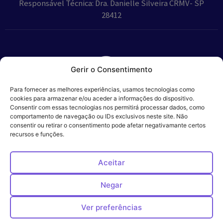
Responsável Técnica: Dra. Danielle Silveira CRMV- SP
28412
Gerir o Consentimento
Parceiros:
Para fornecer as melhores experiências, usamos tecnologias como
cookies para armazenar e/ou aceder a informações do dispositivo.
Consentir com essas tecnologias nos permitirá processar dados, como
comportamento de navegação ou IDs exclusivos neste site. Não
consentir ou retirar o consentimento pode afetar negativamante certos
Veros – Hospital
recursos e funções.
Política de
Cookies
Código
Privacidade
de
Veterinário – ©
Conduta
Ética
2024
Aceitar
Negar
Ver preferências