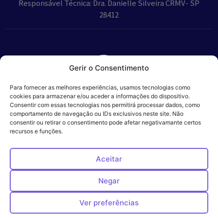
Responsável Técnica: Dra. Danielle Silveira CRMV- SP
28412
Gerir o Consentimento
Parceiros:
Para fornecer as melhores experiências, usamos tecnologias como
cookies para armazenar e/ou aceder a informações do dispositivo.
Consentir com essas tecnologias nos permitirá processar dados, como
comportamento de navegação ou IDs exclusivos neste site. Não
consentir ou retirar o consentimento pode afetar negativamante certos
Veros – Hospital
recursos e funções.
Política de
Cookies
Código
Privacidade
de
Veterinário – ©
Conduta
Ética
2024
Aceitar
Negar
Ver preferências