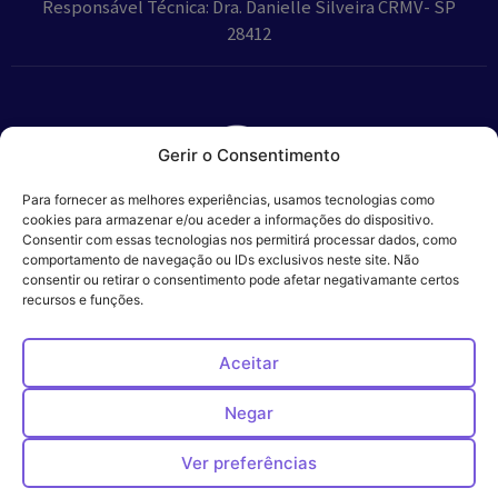
Responsável Técnica: Dra. Danielle Silveira CRMV- SP
28412
Gerir o Consentimento
Parceiros:
Para fornecer as melhores experiências, usamos tecnologias como
cookies para armazenar e/ou aceder a informações do dispositivo.
Consentir com essas tecnologias nos permitirá processar dados, como
comportamento de navegação ou IDs exclusivos neste site. Não
consentir ou retirar o consentimento pode afetar negativamante certos
Veros – Hospital
recursos e funções.
Política de
Cookies
Código
Privacidade
de
Veterinário – ©
Conduta
Ética
2024
Aceitar
Negar
Ver preferências