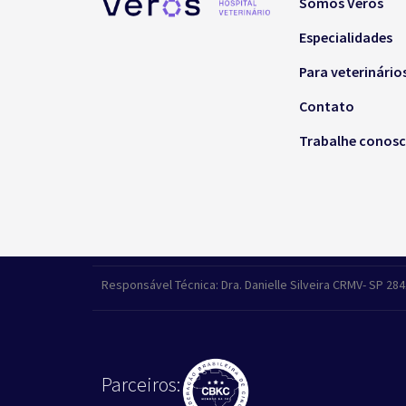
Somos Veros
Especialidades
Para veterinário
Contato
Trabalhe conos
Responsável Técnica: Dra. Danielle Silveira CRMV- SP 28
Parceiros: