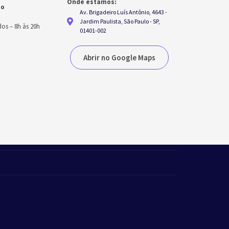
Onde estamos:
to
Av. Brigadeiro Luís Antônio, 4643 -
h
Jardim Paulista, São Paulo - SP,
dos
–
8h às 20h
01401-002
Abrir no Google Maps