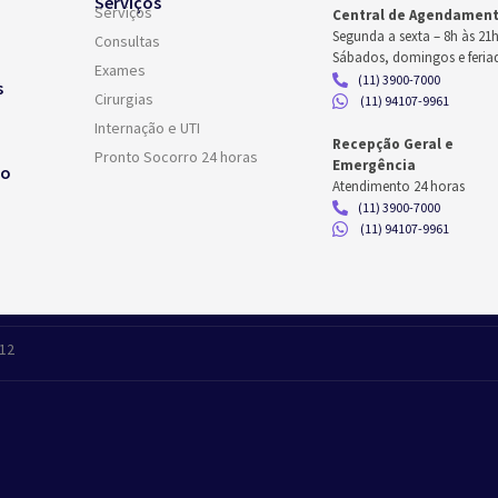
Serviços
Serviços
Central de Agendamen
Segunda a sexta –
8h às 21
Consultas
Sábados, domingos e feria
Exames
(11) 3900-7000
s
Cirurgias
(11) 94107-9961
Internação e UTI
Recepção Geral e
Pronto Socorro 24 horas
Emergência
co
Atendimento 24 horas
(11) 3900-7000
(11) 94107-9961
412