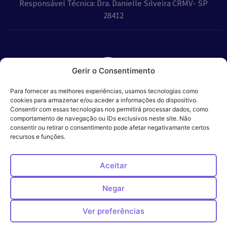
Responsável Técnica: Dra. Danielle Silveira CRMV- SP
28412
Gerir o Consentimento
Parceiros:
Para fornecer as melhores experiências, usamos tecnologias como
cookies para armazenar e/ou aceder a informações do dispositivo.
Consentir com essas tecnologias nos permitirá processar dados, como
comportamento de navegação ou IDs exclusivos neste site. Não
consentir ou retirar o consentimento pode afetar negativamante certos
Veros – Hospital
recursos e funções.
Política de
Cookies
Código
Privacidade
de
Veterinário – ©
Conduta
Ética
2024
Aceitar
Negar
Ver preferências