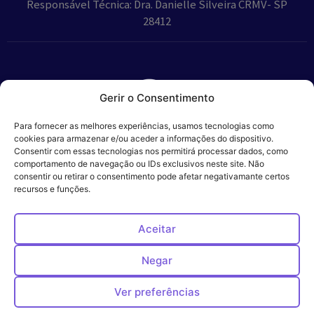
Responsável Técnica: Dra. Danielle Silveira CRMV- SP
28412
Gerir o Consentimento
Parceiros:
Para fornecer as melhores experiências, usamos tecnologias como
cookies para armazenar e/ou aceder a informações do dispositivo.
Consentir com essas tecnologias nos permitirá processar dados, como
comportamento de navegação ou IDs exclusivos neste site. Não
consentir ou retirar o consentimento pode afetar negativamante certos
Veros – Hospital
recursos e funções.
Política de
Cookies
Código
Privacidade
de
Veterinário – ©
Conduta
Ética
2024
Aceitar
Negar
Ver preferências