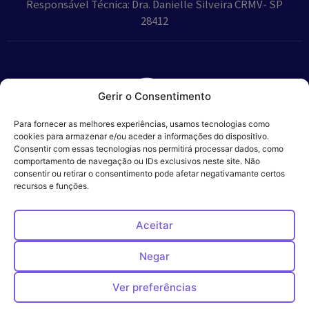
Responsável Técnica: Dra. Danielle Silveira CRMV- SP
28412
Gerir o Consentimento
Parceiros:
Para fornecer as melhores experiências, usamos tecnologias como
cookies para armazenar e/ou aceder a informações do dispositivo.
Consentir com essas tecnologias nos permitirá processar dados, como
comportamento de navegação ou IDs exclusivos neste site. Não
consentir ou retirar o consentimento pode afetar negativamante certos
Veros – Hospital
recursos e funções.
Política de
Cookies
Código
Privacidade
de
Veterinário – ©
Conduta
Ética
2024
Aceitar
Negar
Ver preferências