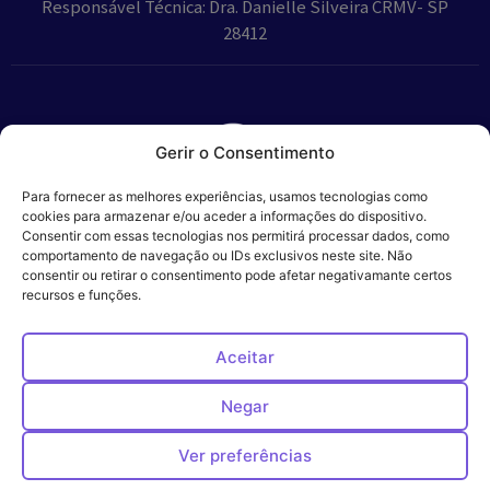
Responsável Técnica: Dra. Danielle Silveira CRMV- SP
28412
Gerir o Consentimento
Parceiros:
Para fornecer as melhores experiências, usamos tecnologias como
cookies para armazenar e/ou aceder a informações do dispositivo.
Consentir com essas tecnologias nos permitirá processar dados, como
comportamento de navegação ou IDs exclusivos neste site. Não
consentir ou retirar o consentimento pode afetar negativamante certos
Veros – Hospital
recursos e funções.
Política de
Cookies
Código
Privacidade
de
Veterinário – ©
Conduta
Ética
2024
Aceitar
Negar
Ver preferências